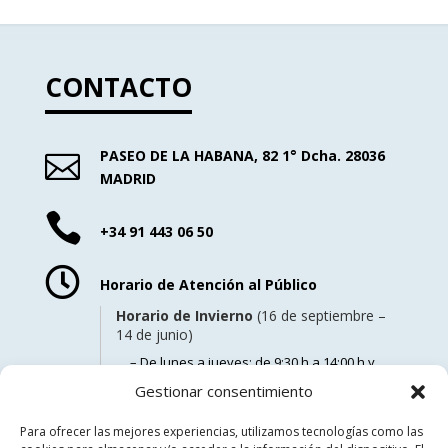
CONTACTO
PASEO DE LA HABANA, 82 1° Dcha. 28036

MADRID

+34 91 443 06 50

Horario de Atención al Público
Horario de Invierno
(16 de septiembre –
14 de junio)
– De lunes a jueves: de 9:30 h a 14:00 h y
de 15:30 h a 18:00 h.
Gestionar consentimiento
– Los viernes: de 9:00 h a 14:00 h.
Para ofrecer las mejores experiencias, utilizamos tecnologías como las
Horario de Verano
(15 de junio – 15 de