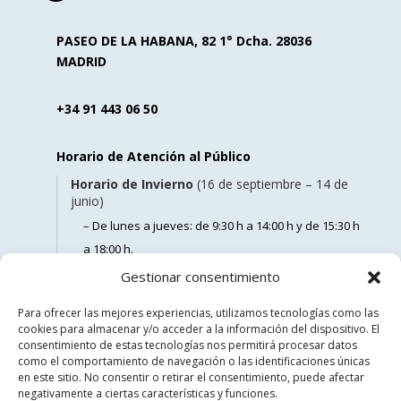
PASEO DE LA HABANA, 82 1° Dcha. 28036
MADRID
+34 91 443 06 50
Horario de Atención al Público
Horario de Invierno
(16 de septiembre – 14 de
junio)
– De lunes a jueves: de 9:30 h a 14:00 h y de 15:30 h
a 18:00 h.
– Los viernes: de 9:00 h a 14:00 h.
Gestionar consentimiento
Horario de Verano
(15 de junio – 15 de
Para ofrecer las mejores experiencias, utilizamos tecnologías como las
septiembre)
cookies para almacenar y/o acceder a la información del dispositivo. El
consentimiento de estas tecnologías nos permitirá procesar datos
– De lunes a viernes: de 9:00 h a 14:00 h.
como el comportamiento de navegación o las identificaciones únicas
en este sitio. No consentir o retirar el consentimiento, puede afectar
negativamente a ciertas características y funciones.