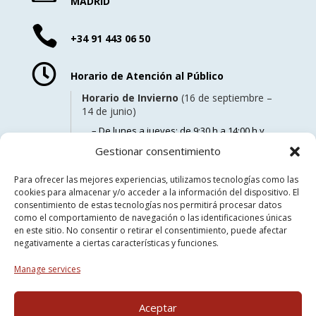
MADRID

+34 91 443 06 50

Horario de Atención al Público
Horario de Invierno
(16 de septiembre –
14 de junio)
– De lunes a jueves: de 9:30 h a 14:00 h y
de 15:30 h a 18:00 h.
Gestionar consentimiento
– Los viernes: de 9:00 h a 14:00 h.
Para ofrecer las mejores experiencias, utilizamos tecnologías como las
Horario de Verano
(15 de junio – 15 de
cookies para almacenar y/o acceder a la información del dispositivo. El
septiembre)
consentimiento de estas tecnologías nos permitirá procesar datos
– De lunes a viernes: de 9:00 h a 14:00 h.
como el comportamiento de navegación o las identificaciones únicas
en este sitio. No consentir o retirar el consentimiento, puede afectar
negativamente a ciertas características y funciones.
Manage services
©2026 FOGAIN -
Aviso Legal
-
Política de Privacidad
-
Política de
Aceptar